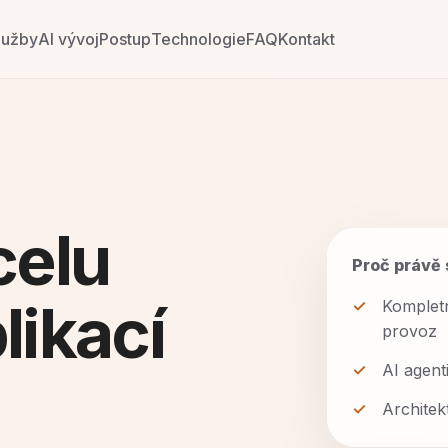
lužby
AI vývoj
Postup
Technologie
FAQ
Kontakt
celu
Proč právě 
ikací
Kompletn
provoz
AI agent
Architek