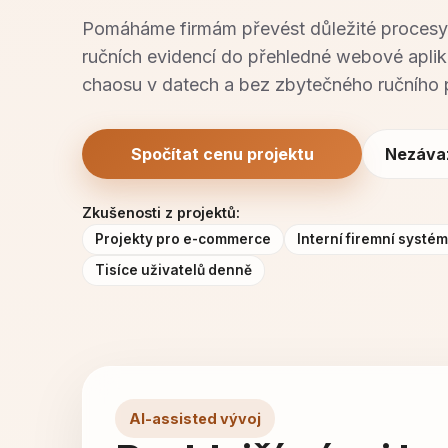
Pomáháme firmám převést důležité procesy z
ručních evidencí do přehledné webové aplik
chaosu v datech a bez zbytečného ručního 
Spočítat cenu projektu
Nezáva
Zkušenosti z projektů:
Projekty pro e-commerce
Interní firemní systé
Tisíce uživatelů denně
AI-assisted vývoj