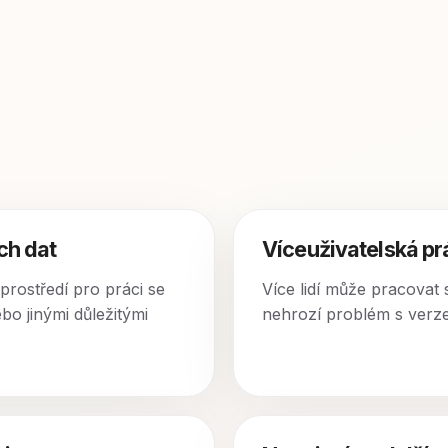
ch dat
Víceuživatelská p
prostředí pro práci se
Více lidí může pracovat
o jinými důležitými
nehrozí problém s verz