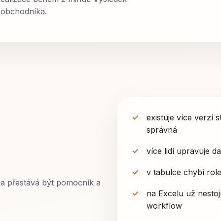
 obchodníka.
existuje více verzí 
správná
více lidí upravuje d
v tabulce chybí rol
ka přestává být pomocník a
na Excelu už nestojí
workflow