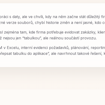
ráci s daty, ale ve chvíli, kdy na něm začne stát důležitý f
různé verze souborů, chybí historie změn a není jasné, kdo c
 zejména tam, kde firma potřebuje evidovat zakázky, klien
ž nejsou jen “tabulkou”, ale reálnou součástí provozu.
RM v Excelu, interní evidenci požadavků, plánování, report
epsat tabulku do aplikace”, ale navrhnout takové řešení, k