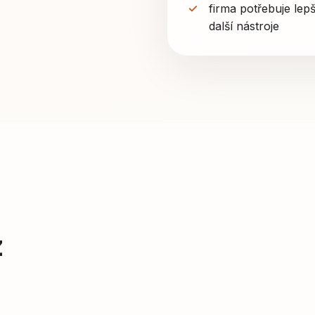
firma potřebuje lep
další nástroje
z