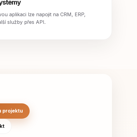
systémy
ou aplikaci lze napojit na CRM, ERP,
alší služby přes API.
 projektu
kt