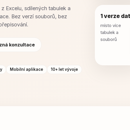
 Excelu, sdílených tabulek a
1 verze da
ace. Bez verzí souborů, bez
přepisování.
místo více
tabulek a
souborů
zná konzultace
my
Mobilní aplikace
10+ let vývoje