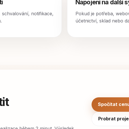
ti
Napojení na další 
, schvalování, notifikace,
Pokud je potřeba, webov
.
účetnictví, sklad nebo d
it
Spočítat cenu
Probrat proje
 realizace během 2 minut. Výsledek