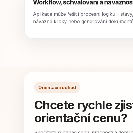
Workflow, schvalování a návaznos
Aplikace může řešit i procesní logiku – stavy
návazné kroky nebo generování dokumentů
Orientační odhad
Chcete rychle zjist
orientační cenu?
Spočítejte si odhad ceny, pracnosti a doby