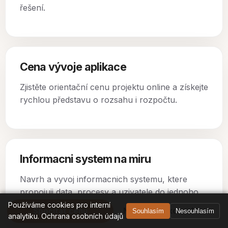
řešení.
Cena vývoje aplikace
Zjistěte orientační cenu projektu online a získejte
rychlou představu o rozsahu i rozpočtu.
Informacni system na miru
Navrh a vyvoj informacnich systemu, ktere
propojuji data, procesy a uzivatele do jednoho
funkcniho celku.
Používáme cookies pro interní
Spočítat cenu
Nezávazná konzultace
Souhlasím
Nesouhlasím
analytiku.
Ochrana osobních údajů